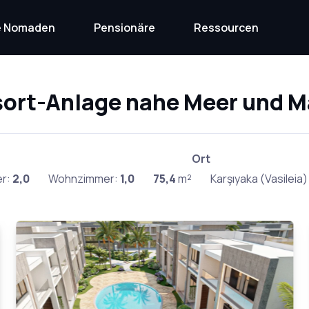
le Nomaden
Pensionäre
Ressourcen
sort-Anlage nahe Meer und M
Ort
r:
2,0
Wohnzimmer:
1,0
75,4
m²
Karşıyaka (Vasileia)