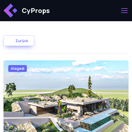
CyProps
Zurück
Alagadi