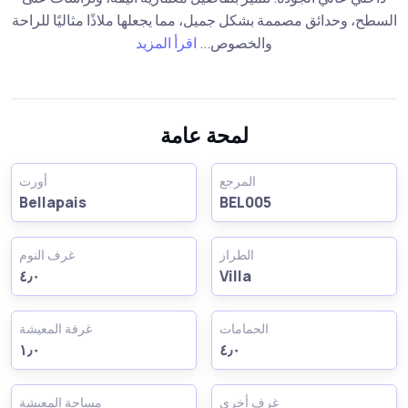
السطح، وحدائق مصممة بشكل جميل، مما يجعلها ملاذًا مثاليًا للراحة
والخصوص...
اقرأ المزيد
لمحة عامة
المرجع
أورت
Bellapais
BEL005
الطراز
غرف النوم
٤٫٠
Villa
الحمامات
غرفة المعيشة
١٫٠
٤٫٠
غرف أخرى
مساحة المعيشة