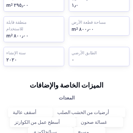
٢٩٥٫٠٠ m²
١٫٠
مساحة قطعة الأرض
منطقة قابلة
٨٠٠٫٠٠ m²
للاستخدام
٨٠٠٫٠٠ m²
الطابق الأرضي
سنة الإنشاء
٢٠٢٠
٠
الميزات الخاصة والإضافات
المعدات
أرضيات من الخشب الصلب
أسقف عالية
غسالة صحون
أسطح عمل من الكوارتز
مسبح
سبا/جاكوزي