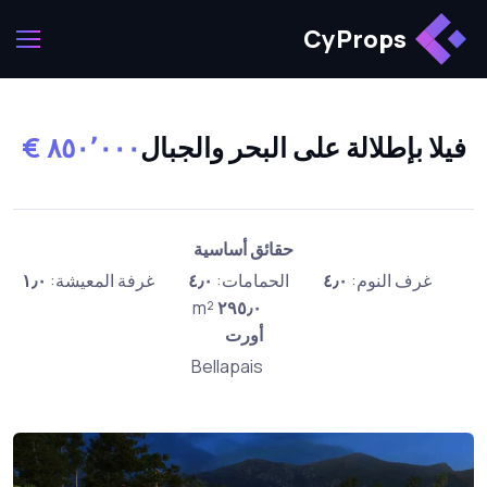
CyProps
فيلا بإطلالة على البحر والجبال
٨٥٠٬٠٠٠ €
حقائق أساسية
غرف النوم:
٤٫٠
الحمامات:
٤٫٠
غرفة المعيشة:
١٫٠
m²
٢٩٥٫٠
أورت
Bellapais